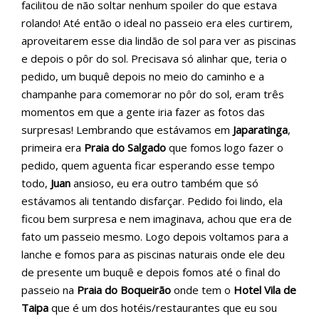
facilitou de não soltar nenhum spoiler do que estava
rolando! Até então o ideal no passeio era eles curtirem,
aproveitarem esse dia lindão de sol para ver as piscinas
e depois o pôr do sol. Precisava só alinhar que, teria o
pedido, um buquê depois no meio do caminho e a
champanhe para comemorar no pôr do sol, eram três
momentos em que a gente iria fazer as fotos das
surpresas! Lembrando que estávamos em
Japaratinga
,
primeira era
Praia do Salgado
que fomos logo fazer o
pedido, quem aguenta ficar esperando esse tempo
todo,
Juan
ansioso, eu era outro também que só
estávamos ali tentando disfarçar. Pedido foi lindo, ela
ficou bem surpresa e nem imaginava, achou que era de
fato um passeio mesmo. Logo depois voltamos para a
lanche e fomos para as piscinas naturais onde ele deu
de presente um buquê e depois fomos até o final do
passeio na
Praia do Boqueirão
onde tem o
Hotel Vila de
Taipa
que é um dos hotéis/restaurantes que eu sou