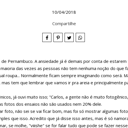
10/04/2018
Compartilhe
as de Pernambuco. A ansiedade já é demais por conta de estare
 maioria das vezes as pessoas não tem nenhuma noção do que fa
ual roupa... Normalmente ficam sempre imaginando como será. Mas
, mas tem que lembrar que vamos ir pra areia e principalmente pa
os, já ouvi muito isso; "Carlos, a gente não é muito fotogênico
as fotos dos ensaios não são usados nem 20% dele.
rar foto, não sei se vai ficar bom, mas foi só mostrar algumas f
ples que isso. Acredito que já disse isso antes, mas é só namor
o mar, se molhe, "viiishe" se for falar tudo que pode se fazer ness