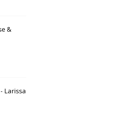
se &
- Larissa